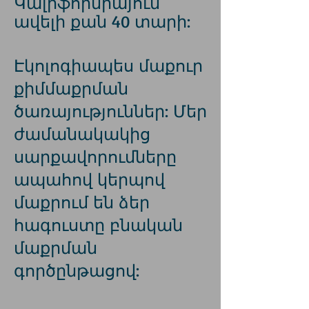
Կալիֆորնիայում
ավելի քան 40 տարի:
Էկոլոգիապես մաքուր
քիմմաքրման
ծառայություններ:
Մեր
ժամանակակից
սարքավորումները
ապահով կերպով
մաքրում են ձեր
հագուստը բնական
մաքրման
գործընթացով: