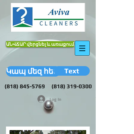
ԱՆՎՃԱՐ վերցնել և առաքում
Text
Կապ մեզ հետ
(818) 845-5769
(818) 319-0300
Log In