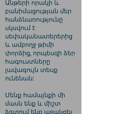
Անթերի որակի և
բանիմացության մեր
հանձնառությունը
սկսվում է
սեփականատերերից
և ամբողջ թիմի
փորձից, որպեսզի ձեր
հագուստները
լավագույն տեսք
ունենան:
Մենք համայնքի մի
մասն ենք և միշտ
ձգտում ենք աջակցել