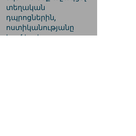
տեղական
դպրոցներին,
ոստիկանությանը
կամ հրշեջ
բաժանմունքներին:
Անվճար բեռնում և
առաքում։
Մենք միշտ փնտրում
ենք ձեր
հարմարավետություն
ը, առանց
հավելավճարի գնում